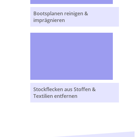
Witterungseinflüssen, Schmutz
und UV-Strahlung und trägt
Bootsplanen reinigen &
somit wesentlich zur
imprägnieren
Langlebigkeit und zum...
Stockflecken sind unschöne
Verfärbungen, die auf Textilien
auftreten können und oft
schwer zu entfernen sind. Sie
entstehen meist durch
Feuchtigkeit und
Schimmelbildung und können
Stockflecken aus Stoffen &
nicht nur das Aussehen Ihrer
Textilien entfernen
Kleidung...