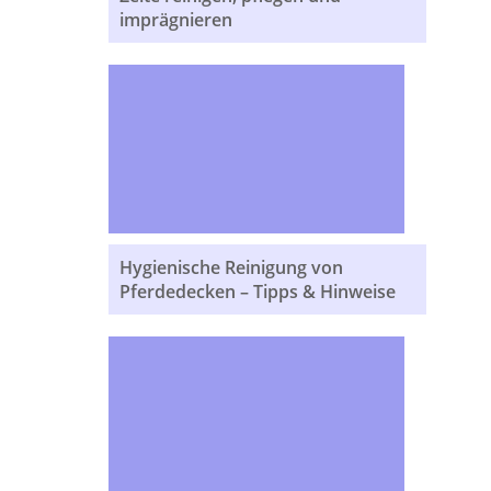
imprägnieren
Pferdedecken sind ein
essenzieller Bestandteil der
Pferdeausstattung und schützen
das Tier vor Kälte, Nässe und
Schmutz. Egal, ob es sich um
robuste Outdoor-Decken,
leichte Fliegendecken oder
Hygienische Reinigung von
wärmende Winterdecken
Pferdedecken – Tipps & Hinweise
handelt –...
Eine Bootsplane, auch als
Persenning bekannt, ist ein
unverzichtbares Zubehör für
jeden Bootseigner. Sie schützt
das Boot vor