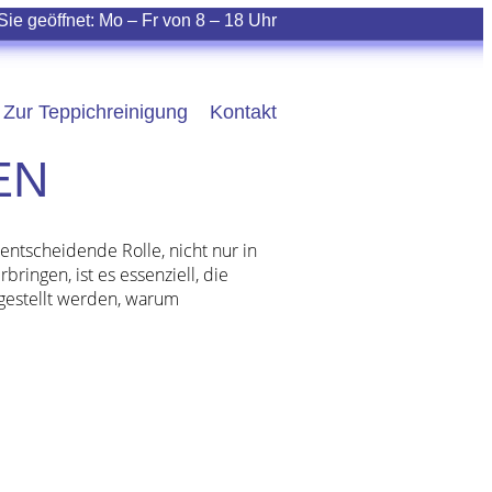
Sie geöffnet:
Mo – Fr
von
8 – 18
Uhr
Zur Teppichreinigung
Kontakt
EN
entscheidende Rolle, nicht nur in
ringen, ist es essenziell, die
 gestellt werden, warum