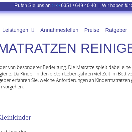
Rufen Sie uns an
>
>
>
0351 / 649 40 40
|
Wir haben für 
Leistungen
Annahmestellen
Preise
Ratgeber
MATRATZEN REINIG
nder von besonderer Bedeutung. Die Matratze spielt dabei eine 
ene. Da Kinder in den ersten Lebensjahren viel Zeit im Bett verb
tgeber erfahren Sie, welche Anforderungen an Kindermatratzen
en vorgehen.
Kleinkinder
erecht werden: