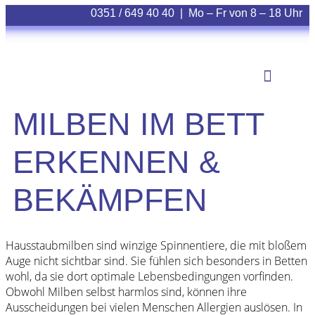
0351 / 649 40 40
|
Mo – Fr
von
8 – 18
Uhr
Zur Teppichrei
MILBEN IM BETT
ERKENNEN &
BEKÄMPFEN
Hausstaubmilben sind winzige Spinnentiere, die mit bloßem
Auge nicht sichtbar sind. Sie fühlen sich besonders in Betten
wohl, da sie dort optimale Lebensbedingungen vorfinden.
Obwohl Milben selbst harmlos sind, können ihre
Ausscheidungen bei vielen Menschen Allergien auslösen. In