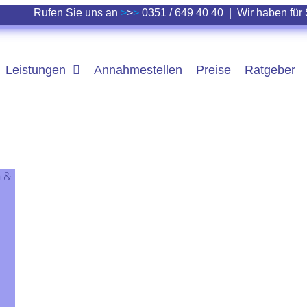
Rufen Sie uns an
>
>
>
0351 / 649 40 40
|
Wir haben für 
Leistungen
Annahmestellen
Preise
Ratgeber