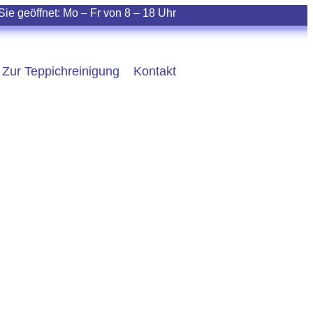
Sie geöffnet:
Mo – Fr
von
8 – 18
Uhr
Zur Teppichreinigung
Kontakt