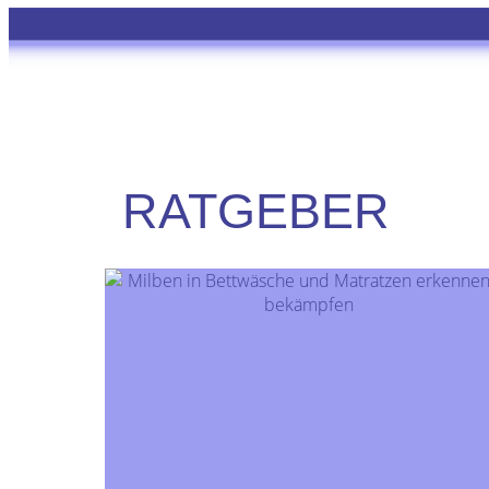
RATGEBER
Hausstaubmilben sind winzige Spinnentiere,
die mit bloßem Auge nicht sichtbar sind. Sie
fühlen sich besonders in Betten wohl, da sie
dort optimale Lebensbedingungen vorfinden.
Obwohl Milben selbst harmlos sind, können...